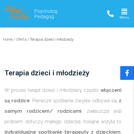
Psycholog
Pedagog
Home
/
Oferta
/
Terapia dzieci i młodzieży
Terapia dzieci i młodzieży
W proces terapii dzieci i młodzieży często
włączeni
są rodzice
. Pierwsze spotkanie zwykle odbywa się
z
samym rodzicem/ rodzicami
, zwłaszcza jeśli
problem dotyczy małego dziecka. Kolejna wizyta to
indywidualne spotkanie terapeuty z dzieckiem
.