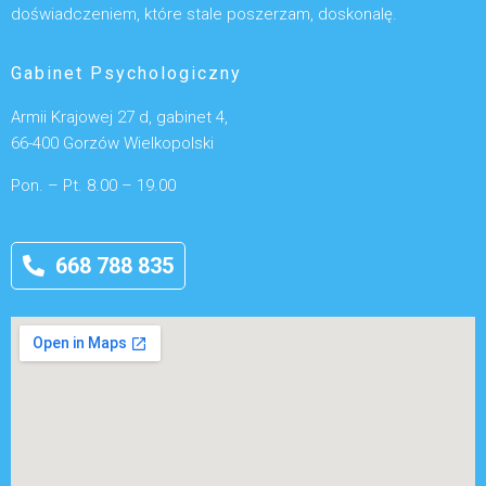
doświadczeniem, które stale poszerzam, doskonalę.
Gabinet Psychologiczny
Armii Krajowej 27 d, gabinet 4,
66-400 Gorzów Wielkopolski
Pon. – Pt. 8.00 – 19.00
668 788 835