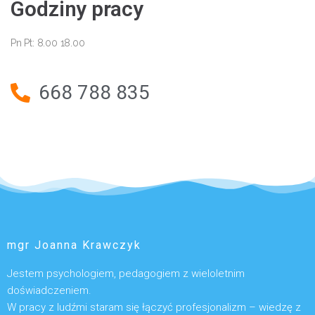
Godziny pracy
Pn Pt: 8.00 18.00
668 788 835
mgr Joanna Krawczyk
Jestem psychologiem, pedagogiem z wieloletnim
doświadczeniem.
W pracy z ludźmi staram się łączyć profesjonalizm – wiedzę z